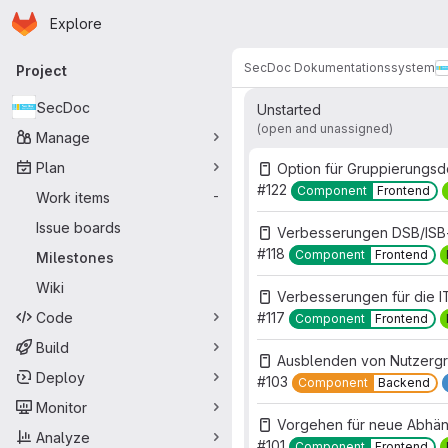
Homepage
Skip to main content
Explore
Primary navigation
Work items
Merge r
15
SecDoc Dokumentationssystem
Project
SecDoc
Unstarted
(open and unassigned)
Manage
Plan
Option für Gruppierungs
#122
Component
Frontend
Work items
-
Issue boards
Verbesserungen DSB/ISB-
#118
Component
Frontend
Milestones
Wiki
Verbesserungen für die I
Code
#117
Component
Frontend
Build
Ausblenden von Nutzergr
Deploy
#103
Component
Backend
Monitor
Vorgehen für neue Abhän
Analyze
#101
Component
Frontend