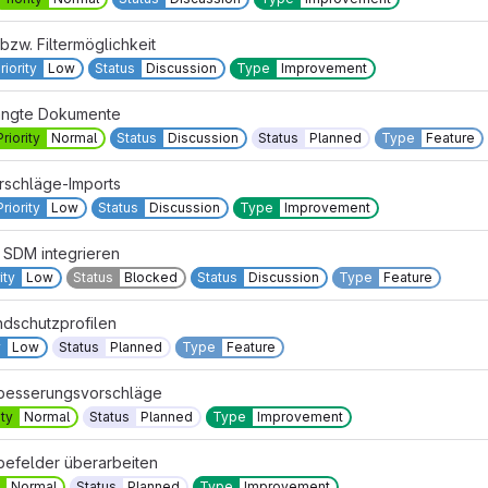
zw. Filtermöglichkeit
riority
Low
Status
Discussion
Type
Improvement
hängte Dokumente
Priority
Normal
Status
Discussion
Status
Planned
Type
Feature
schläge-Imports
Priority
Low
Status
Discussion
Type
Improvement
 SDM integrieren
ity
Low
Status
Blocked
Status
Discussion
Type
Feature
dschutzprofilen
y
Low
Status
Planned
Type
Feature
rbesserungsvorschläge
ity
Normal
Status
Planned
Type
Improvement
befelder überarbeiten
Normal
Status
Planned
Type
Improvement