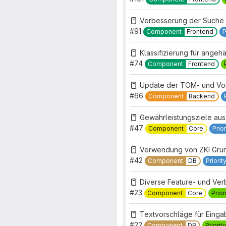
Verbesserung der Suche b
#91
Component
Frontend
P
Klassifizierung für ange
#74
Component
Frontend
Update der TOM- und Vor
#66
Component
Backend
Gewährleistungsziele aus
#47
Component
Core
Prior
Verwendung von ZKI Grun
#42
Component
DB
Priorit
Diverse Feature- und Ve
#23
Component
Core
Prior
Textvorschläge für Einga
#22
Component
DB
Priority