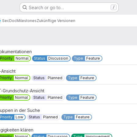
Search or go to…
/
equests
Participants
Labels
0
0
13
SecDoc
Milestones
Zukünftige Versionen
dokumentationen
Priority
Normal
Status
Discussion
Type
Feature
Ansicht
Priority
Normal
Status
Planned
Type
Feature
T-Grundschutz-Ansicht
Priority
Normal
Status
Planned
Type
Feature
uppen in der Suche
Priority
Low
Status
Planned
Type
Feature
gigkeiten klären
Priority
Normal
Status
Discussion
Type
Improvement